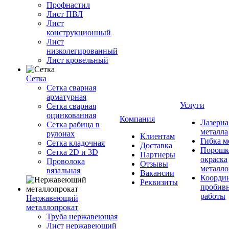
Профнастил
Лист ПВЛ
Лист
конструкционный
Лист
низколегированный
Лист кровельный
Сетка
Сетка сварная
арматурная
Услуги
Сетка сварная
оцинкованная
Компания
Лазерна
Сетка рабица в
металла
рулонах
Клиентам
Гибка м
Сетка кладочная
Доставка
Порошк
Сетка 2D и 3D
Партнеры
окраска
Проволока
Отзывы
металло
вязальная
Вакансии
Координ
Реквизиты
пробив
работы
Нержавеющий
металлопрокат
Труба нержавеющая
Лист нержавеющий