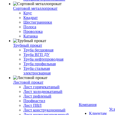
Сортовой металлопрокат
Круг
Квадрат
Шестигранники
Полоса
Проволока
Катанка
Трубный прокат
Труба бесшовная
Труба ВГП ДУ
Труба нефтепроводная
Труба профильная
Труба стальная
электросварная
Листовой прокат
Лист горячекатаный
Лист холоднокатаный
Лист рифленый
Профнастил
Компания
Лист ПВЛ
Ус
Лист конструкционный
Клиентам
Лист низколегированный