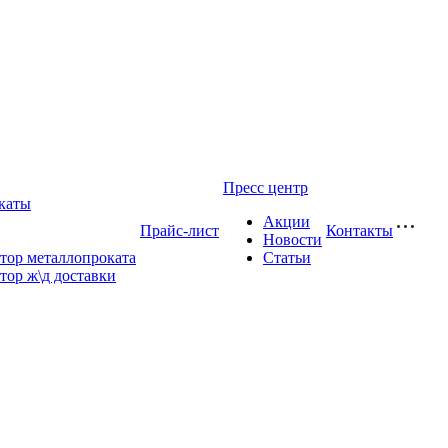
Пресс центр
каты
Акции
Прайс-лист
Контакты
Новости
тор металлопроката
Статьи
тор ж\д доставки