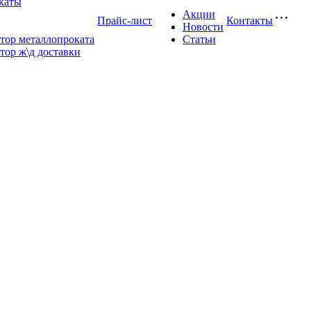
каты
Акции
Прайс-лист
Контакты
Новости
тор металлопроката
Статьи
тор ж\д доставки