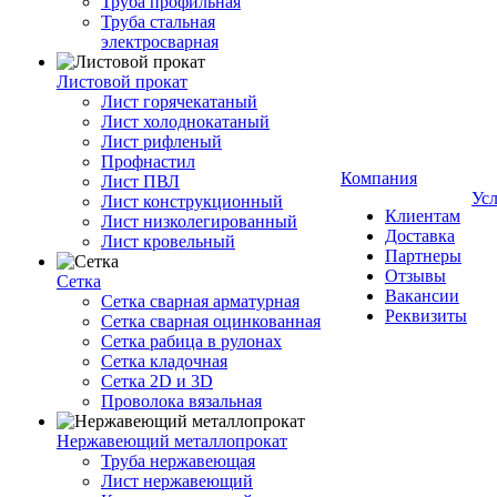
Труба профильная
Труба стальная
электросварная
Листовой прокат
Лист горячекатаный
Лист холоднокатаный
Лист рифленый
Профнастил
Компания
Лист ПВЛ
Ус
Лист конструкционный
Клиентам
Лист низколегированный
Доставка
Лист кровельный
Партнеры
Отзывы
Сетка
Вакансии
Сетка сварная арматурная
Реквизиты
Сетка сварная оцинкованная
Сетка рабица в рулонах
Сетка кладочная
Сетка 2D и 3D
Проволока вязальная
Нержавеющий металлопрокат
Труба нержавеющая
Лист нержавеющий