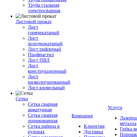
Труба стальная
электросварная
Листовой прокат
Лист
горячекатаный
Лист
холоднокатаный
Лист рифленый
Профнастил
Лист ПВЛ
Лист
конструкционный
Лист
низколегированный
Лист кровельный
Сетка
Сетка сварная
Услуги
арматурная
Сетка сварная
Компания
Лазерна
оцинкованная
металла
Сетка рабица в
Клиентам
Гибка м
рулонах
Доставка
Порошк