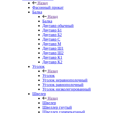
Назад
Фасонный прокат
Балка
Назад
Балка
Двутавр обычный
Двутавр Б1
Двутавр Б2
Двутавр С
Двутавр М
Двутавр Ш1
Двутавр Ш2
Двутавр К1
Двутавр К2
Уголок
Назад
Уголок
Уголок неравнополочный
Уголок равнополочный
Уголок низколегированный
Швелер
Назад
Швелер
Швеллер гнутый
Швеллер горячекатаный