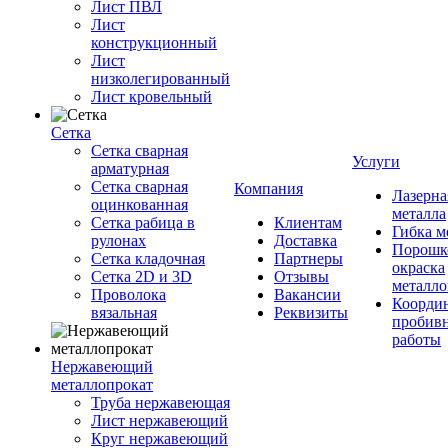
Лист ПВЛ
Лист
конструкционный
Лист
низколегированный
Лист кровельный
Сетка
Сетка сварная
Услуги
арматурная
Сетка сварная
Компания
Лазерна
оцинкованная
металла
Сетка рабица в
Клиентам
Гибка м
рулонах
Доставка
Порошк
Сетка кладочная
Партнеры
окраска
Сетка 2D и 3D
Отзывы
металло
Проволока
Вакансии
Координ
вязальная
Реквизиты
пробив
работы
Нержавеющий
металлопрокат
Труба нержавеющая
Лист нержавеющий
Круг нержавеющий