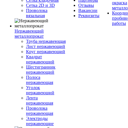
Сетка кладочная
Партнеры
окраска
Сетка 2D и 3D
Отзывы
металло
Проволока
Вакансии
Координ
вязальная
Реквизиты
пробив
работы
Нержавеющий
металлопрокат
Труба нержавеющая
Лист нержавеющий
Круг нержавеющий
Квадрат
нержавеющий
Шестигранник
нержавеющий
Полоса
нержавеющая
Уголок
нержавеющий
Лента
нержавеющая
Проволока
нержавеющая
Электроды
нержавеющие