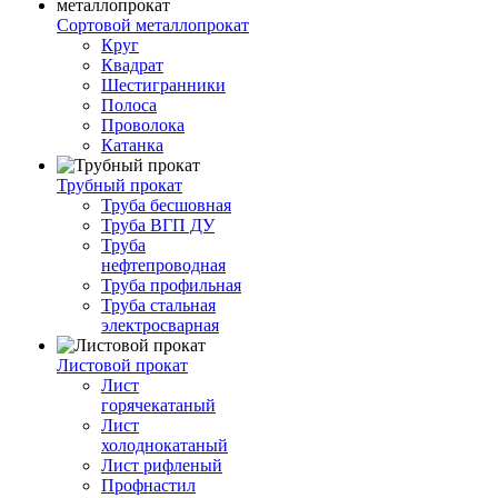
Сортовой металлопрокат
Круг
Квадрат
Шестигранники
Полоса
Проволока
Катанка
Трубный прокат
Труба бесшовная
Труба ВГП ДУ
Труба
нефтепроводная
Труба профильная
Труба стальная
электросварная
Листовой прокат
Лист
горячекатаный
Лист
холоднокатаный
Лист рифленый
Профнастил