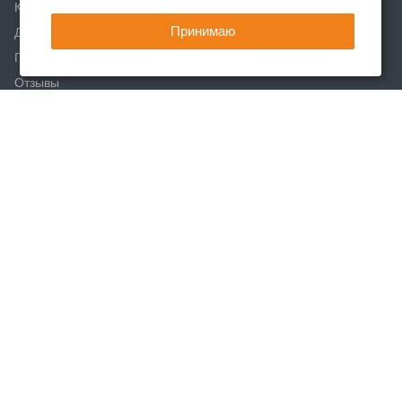
Клиентам
Принимаю
Доставка
Партнеры
Отзывы
Вакансии
Реквизиты
Акции
Новости
Статьи
Каталог
Арматура
Фасонный прокат
Сортовой металлопрокат
Трубный прокат
Листовой прокат