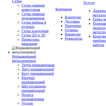
Сетка
Услуги
Сетка сварная
Компания
арматурная
Лазерна
Сетка сварная
металла
Клиентам
оцинкованная
Гибка м
Доставка
Сетка рабица в
Порошк
Партнеры
рулонах
окраска
Отзывы
Сетка кладочная
металло
Вакансии
Сетка 2D и 3D
Координ
Реквизиты
Проволока
пробив
вязальная
работы
Нержавеющий
металлопрокат
Труба нержавеющая
Лист нержавеющий
Круг нержавеющий
Квадрат
нержавеющий
Шестигранник
нержавеющий
Полоса
нержавеющая
Уголок