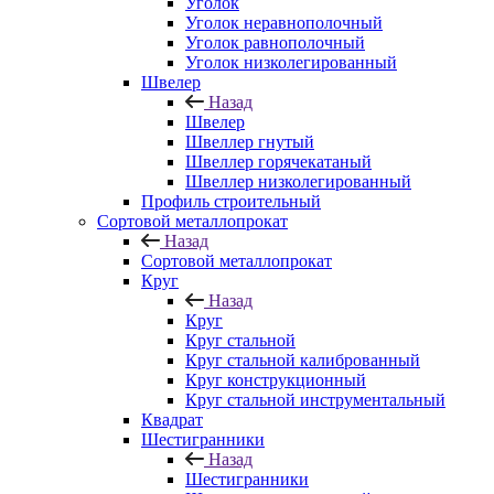
Уголок
Уголок неравнополочный
Уголок равнополочный
Уголок низколегированный
Швелер
Назад
Швелер
Швеллер гнутый
Швеллер горячекатаный
Швеллер низколегированный
Профиль строительный
Сортовой металлопрокат
Назад
Сортовой металлопрокат
Круг
Назад
Круг
Круг стальной
Круг стальной калиброванный
Круг конструкционный
Круг стальной инструментальный
Квадрат
Шестигранники
Назад
Шестигранники