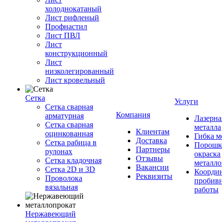
холоднокатаный
Лист рифленый
Профнастил
Лист ПВЛ
Лист
конструкционный
Лист
низколегированный
Лист кровельный
Сетка
Услуги
Сетка сварная
Компания
арматурная
Лазерна
Сетка сварная
металла
Клиентам
оцинкованная
Гибка м
Доставка
Сетка рабица в
Порошк
Партнеры
рулонах
окраска
Отзывы
Сетка кладочная
металло
Вакансии
Сетка 2D и 3D
Координ
Реквизиты
Проволока
пробив
вязальная
работы
Нержавеющий