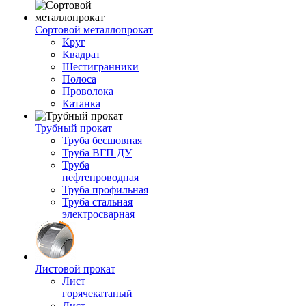
Сортовой металлопрокат
Круг
Квадрат
Шестигранники
Полоса
Проволока
Катанка
Трубный прокат
Труба бесшовная
Труба ВГП ДУ
Труба
нефтепроводная
Труба профильная
Труба стальная
электросварная
Листовой прокат
Лист
горячекатаный
Лист