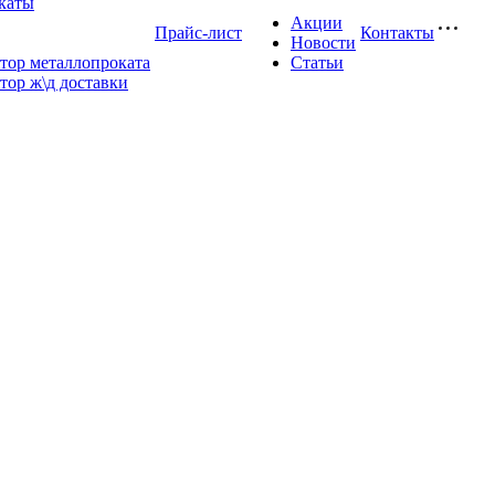
каты
Акции
Прайс-лист
Контакты
Новости
тор металлопроката
Статьи
тор ж\д доставки