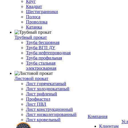
Круг
Квадрат
Шестигранники
Полоса
Проволока
Катанка
Трубный прокат
Труба бесшовная
Труба ВГП ДУ
Труба нефтепроводная
Труба профильная
Труба стальная
электросварная
Листовой прокат
Лист горячекатаный
Лист холоднокатаный
Лист рифленый
Профнастил
Лист ПВЛ
Лист конструкционный
Лист низколегированный
Компания
Лист кровельный
Ус
Клиентам