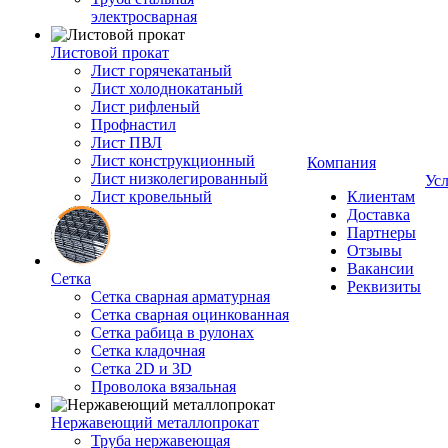
электросварная
Листовой прокат
Лист горячекатаный
Лист холоднокатаный
Лист рифленый
Профнастил
Лист ПВЛ
Лист конструкционный
Компания
Лист низколегированный
Ус
Лист кровельный
Клиентам
Доставка
Партнеры
Отзывы
Вакансии
Сетка
Реквизиты
Сетка сварная арматурная
Сетка сварная оцинкованная
Сетка рабица в рулонах
Сетка кладочная
Сетка 2D и 3D
Проволока вязальная
Нержавеющий металлопрокат
Труба нержавеющая