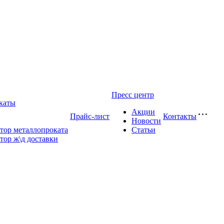
Пресс центр
каты
Акции
Прайс-лист
Контакты
Новости
тор металлопроката
Статьи
тор ж\д доставки