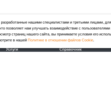
 разработанные нашими специалистами и третьими лицами, для
что позволяет нам улучшать взаимодействие с пользователями
мотр страниц нашего сайта, вы принимаете условия его испол
мотрите в нашей
Политике в отношении файлов Cookie
.
Услуги
Справочник
Лазерная резка металла
Сертификаты
Гибка металла
ГОСТы
Порошковая окраска
FAQ
металлоизделий
Калькулятор
Координатно-пробивные
металлопроката
работы
Калькулятор ж\д доставки