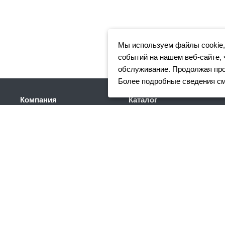
Мы используем файлы cookie,
событий на нашем веб-сайте, 
обслуживание. Продолжая прос
Более подробные сведения с
Компания
Каталог
Клиентам
Арматура
Доставка
Фасонный прокат
Партнеры
Сортовой металлопрокат
Отзывы
Трубный прокат
Вакансии
Листовой прокат
Реквизиты
Сетка
Акции
Нержавеющий
металлопрокат
Новости