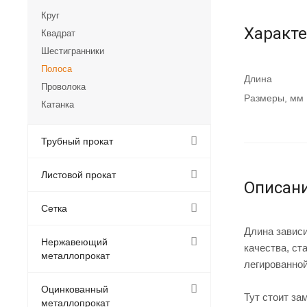
Круг
Характ
Квадрат
Шестигранники
Полоса
Длина
Проволока
Размеры, мм
Катанка
Трубный прокат
Листовой прокат
Описан
Сетка
Длина зависи
Нержавеющий
качества, ст
металлопрокат
легированной
Оцинкованный
Тут стоит за
металлопрокат