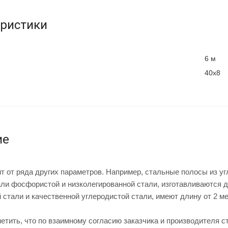
еристики
6 м
40х8
ие
т от ряда других параметров. Например, стальные полосы из уг
али фосфористой и низколегированной стали, изготавливаются дл
 стали и качественной углеродистой стали, имеют длину от 2 ме
метить, что по взаимному согласию заказчика и производителя 