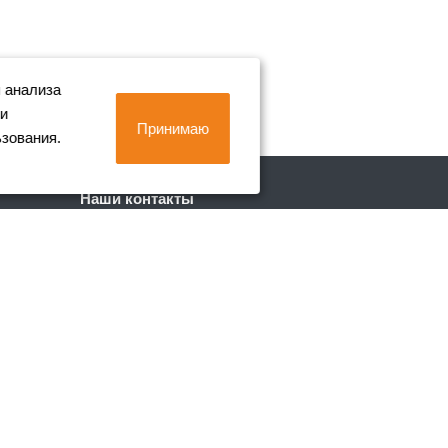
 анализа
 и
Принимаю
ьзования.
Наши контакты
+7 (812) 702-90-80
Пн. – Пт.: с 9:00 до 18:00
г. Санкт-Петербург, Лиговский пр. 228
info@metall-company.ru
Обращаем ваше внимание, что данный
интернет-сайт носит исключительно