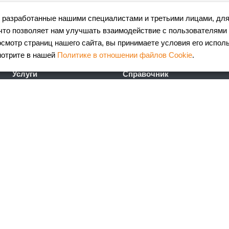
 разработанные нашими специалистами и третьими лицами, для
что позволяет нам улучшать взаимодействие с пользователями
мотр страниц нашего сайта, вы принимаете условия его испол
мотрите в нашей
Политике в отношении файлов Cookie
.
Услуги
Справочник
Лазерная резка металла
Сертификаты
Гибка металла
ГОСТы
Порошковая окраска
FAQ
металлоизделий
Калькулятор
Координатно-пробивные
металлопроката
работы
Калькулятор ж\д доставки