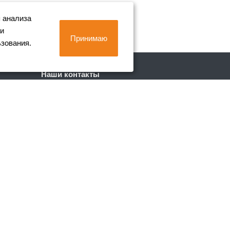
 анализа
 и
Принимаю
ьзования.
Наши контакты
+7 (812) 702-90-80
Пн. – Пт.: с 9:00 до 18:00
г. Санкт-Петербург, Лиговский пр. 228
info@metall-company.ru
Обращаем ваше внимание, что данный
интернет-сайт носит исключительно
информационный характер и ни при каких
условиях не является публичной оффертой