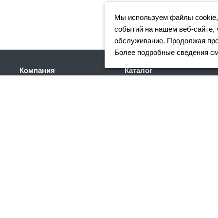
Мы используем файлы cookie,
событий на нашем веб-сайте, 
обслуживание. Продолжая прос
Более подробные сведения с
Компания
Каталог
Клиентам
Арматура
Доставка
Фасонный прокат
Партнеры
Сортовой металлопрокат
Отзывы
Трубный прокат
Вакансии
Листовой прокат
Реквизиты
Сетка
Акции
Нержавеющий
металлопрокат
Новости
Оцинкованный
Статьи
металлопрокат
Цветной металлопрокат