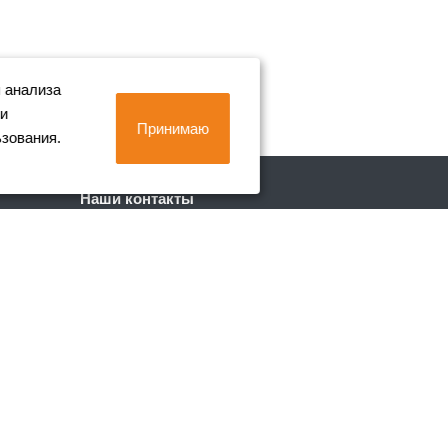
 анализа
 и
Принимаю
ьзования.
Наши контакты
+7 (812) 702-90-80
Пн. – Пт.: с 9:00 до 18:00
г. Санкт-Петербург, Лиговский пр. 228
info@metall-company.ru
Обращаем ваше внимание, что данный
интернет-сайт носит исключительно