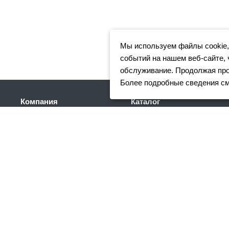
Мы используем файлы cookie,
событий на нашем веб-сайте, 
обслуживание. Продолжая прос
Более подробные сведения с
Компания
Каталог
Клиентам
Арматура
Доставка
Фасонный прокат
Партнеры
Сортовой металлопрокат
Отзывы
Трубный прокат
Вакансии
Листовой прокат
Реквизиты
Сетка
Акции
Нержавеющий
металлопрокат
Новости