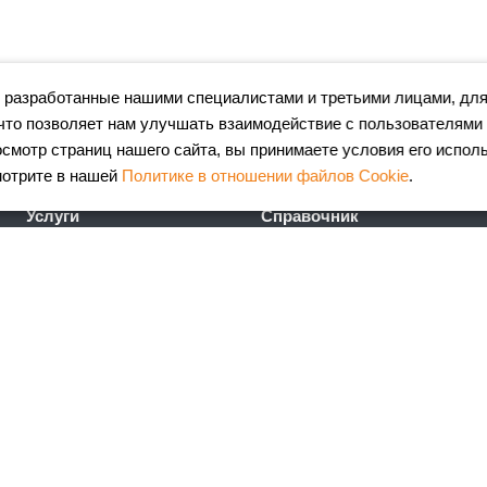
 разработанные нашими специалистами и третьими лицами, для
что позволяет нам улучшать взаимодействие с пользователями
мотр страниц нашего сайта, вы принимаете условия его испол
мотрите в нашей
Политике в отношении файлов Cookie
.
Услуги
Справочник
Лазерная резка металла
Сертификаты
Гибка металла
ГОСТы
Порошковая окраска
FAQ
металлоизделий
Калькулятор
Координатно-пробивные
металлопроката
работы
Калькулятор ж\д доставки