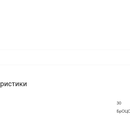
еристики
30
БрОЦС